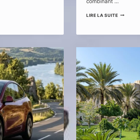
combinant …
VOYAGER
LIRE LA SUITE
DANS
LE
GERS
SANS
VOITURE:
ITINÉRAI
ET
TRANSPO
LOCAUX