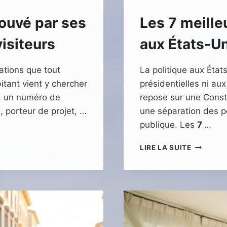
trouvé par ses
Les 7 meilleu
isiteurs
aux États-U
ations que tout
La politique aux Éta
itant vient y chercher
présidentielles ni au
l, un numéro de
repose sur une Consti
te, porteur de projet, …
une séparation des po
publique. Les
7
…
LES
LIRE LA SUITE
7
MEILLEU
LIVRES
SUR
LA
POLITIQ
AUX