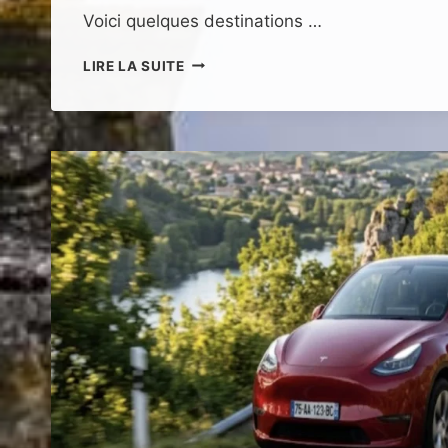
Voici quelques destinations …
OCTOBRE-
LIRE LA SUITE
NOVEMBRE
:
OÙ
PARTIR
POUR
UNE
FÊTE
HORSDU
COMMUN
?