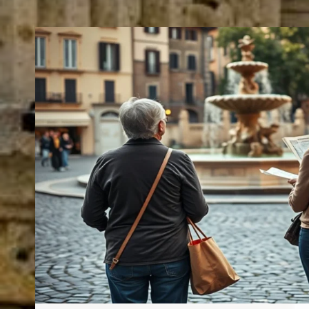
VILLE
:
QUELS
SONT
LES
VRAIS
BÉNÉFICES
AU
QUOTIDIEN
?