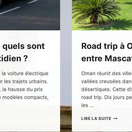
: quels sont
Road trip à O
tidien ?
entre Mascat
la voiture électrique
Oman réunit des vill
 les trajets urbains.
vallées creusées dan
, la hausse du prix
désertiques. Cette di
 de modèles compacts,
road trip. Dix jours p
les …
ROAD
LIRE LA SUITE
TRIP
À