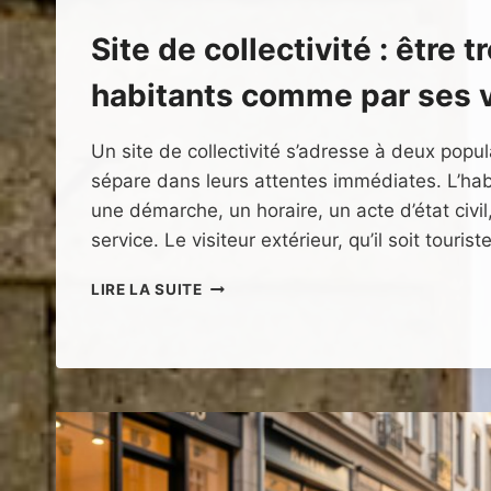
Site de collectivité : être 
habitants comme par ses v
Un site de collectivité s’adresse à deux popul
sépare dans leurs attentes immédiates. L’hab
une démarche, un horaire, un acte d’état civi
service. Le visiteur extérieur, qu’il soit touris
SITE
LIRE LA SUITE
DE
COLLECTIVITÉ
:
ÊTRE
TROUVÉ
PAR
SES
HABITANTS