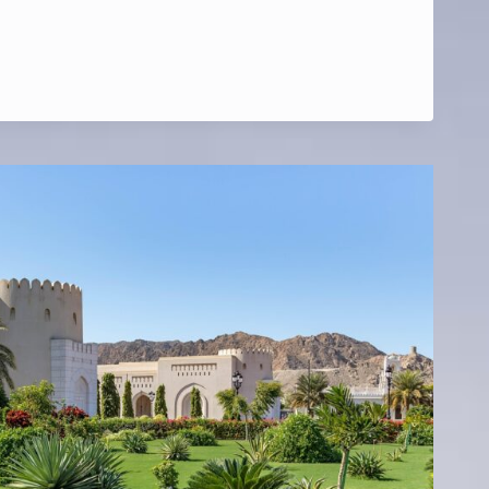
RES
RTS