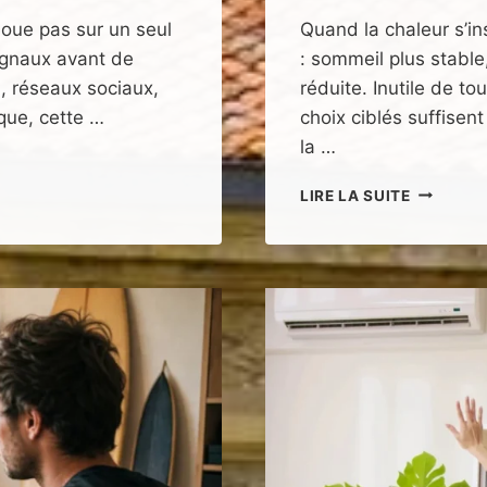
 joue pas sur un seul
Quand la chaleur s’i
ignaux avant de
: sommeil plus stable
b, réseaux sociaux,
réduite. Inutile de to
que, cette …
choix ciblés suffisen
la …
ÉQUIPER
LIRE LA SUITE
UNE
CHAMBR
EN
ÉTÉ
:
7
CRITÈRE
ESSENTIE
POUR
MIEUX
DORMIR
AU
FRAIS