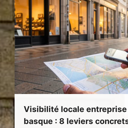
COMME
PAR
SES
VISITEURS
Visibilité locale entrepris
basque : 8 leviers concret