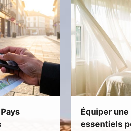
ÉTATS-
UNIS
EN
2025
e Pays
Équiper une 
s
essentiels p