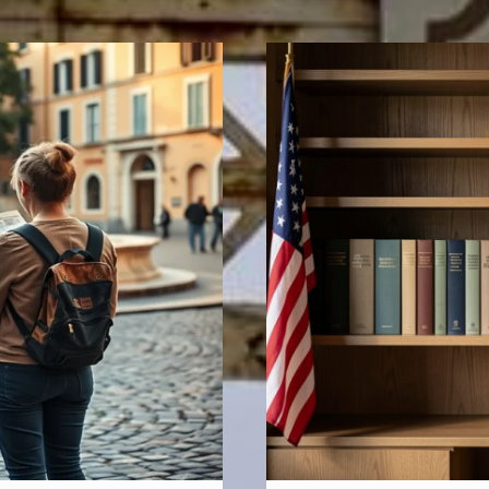
OMAN
EN
10
JOURS
:
ITINÉRAI
ENTRE
MASCATE
LES
WADIS
ET
LE
DÉSERT