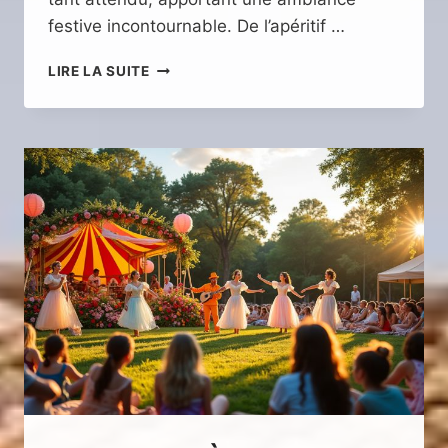
festive incontournable. De l’apéritif …
UN
LIRE LA SUITE
WEEK-
END
FESTIF
À
ROQUEBRUNE
!