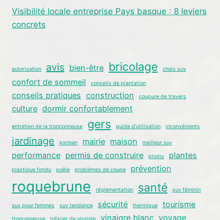
Visibilité locale entreprise Pays basque : 8 leviers
concrets
bricolage
avis
bien-être
autorisation
choix suv
confort de sommeil
conseils de plantation
conseils pratiques
construction
coupure de travers
culture
dormir confortablement
gers
entretien de la tronçonneuse
guide d'utilisation
inconvénients
jardinage
mairie
maison
korman
meilleur suv
performance
permis de construire
plantes
pilotis
prévention
plastique fondu
poêle
problèmes de coupe
roquebrune
santé
réglementation
suv féminin
sécurité
tourisme
suv pour femmes
suv tendance
thermique
vinaigre blanc
voyage
tronçonneuse
tulipier de virginie