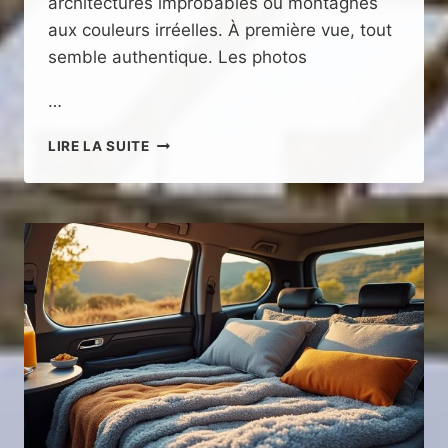
architectures improbables ou montagnes
aux couleurs irréelles. À première vue, tout
semble authentique. Les photos
…
DESTINATIONS
LIRE LA SUITE
INVENTÉES
PAR
L’IA
:
FASCINATION,
DÉRIVES…
ET
COMMENT
S’EN
PROTÉGER