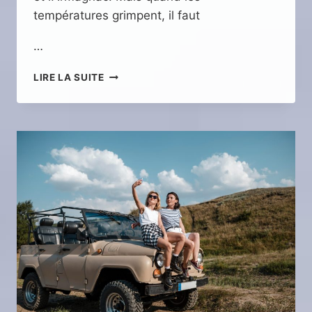
températures grimpent, il faut
…
QUE
LIRE LA SUITE
FAIRE
DANS
LE
GERS
EN
ÉTÉ
?