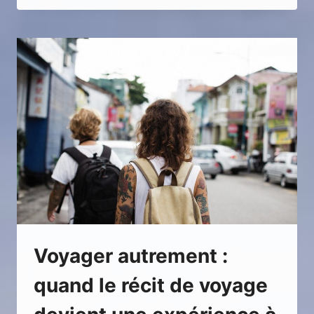
À
OMAN
EN
10
JOURS
:
ITINÉRAIRE
ENTRE
MASCATE,
LES
WADIS
ET
LE
DÉSERT
Voyager autrement :
quand le récit de voyage