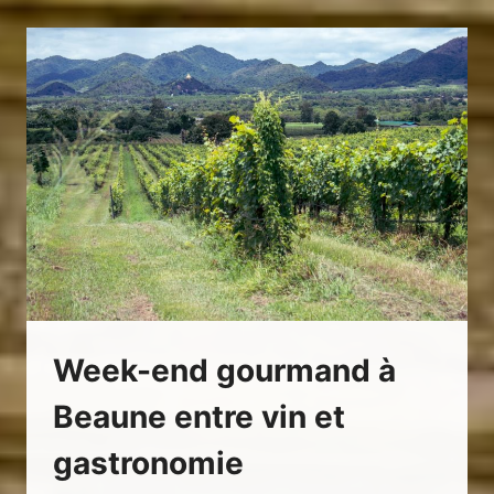
UN
SPECTACLE
MUSICAL
ENCHANTEUR
AU
DOMAINE
LE
BROCA
Week-end gourmand à
Beaune entre vin et
gastronomie