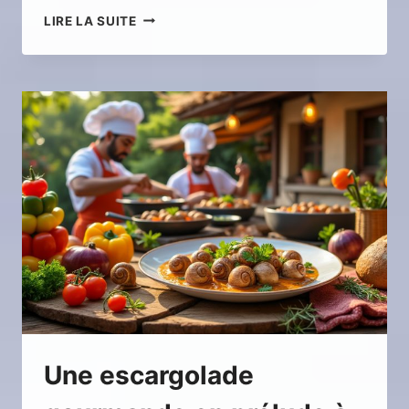
COMMENT
LIRE LA SUITE
DORMIR
CONFORTABLEMENT
DANS
UN
DUSTER
LORS
DE
VOS
VOYAGES
?
Une escargolade