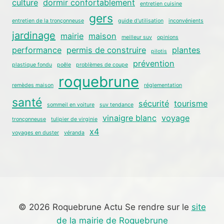
culture
dormir confortablement
entretien cuisine
gers
entretien de la tronçonneuse
guide d'utilisation
inconvénients
jardinage
mairie
maison
meilleur suv
opinions
performance
permis de construire
plantes
pilotis
prévention
plastique fondu
poêle
problèmes de coupe
roquebrune
remèdes maison
réglementation
santé
sécurité
tourisme
sommeil en voiture
suv tendance
vinaigre blanc
voyage
tronçonneuse
tulipier de virginie
x4
voyages en duster
véranda
© 2026 Roquebrune Actu Se rendre sur le
site
de la mairie de Roquebrune