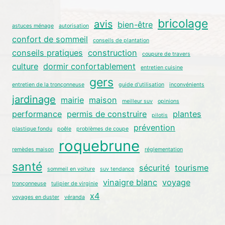
bricolage
avis
bien-être
astuces ménage
autorisation
confort de sommeil
conseils de plantation
conseils pratiques
construction
coupure de travers
culture
dormir confortablement
entretien cuisine
gers
entretien de la tronçonneuse
guide d'utilisation
inconvénients
jardinage
mairie
maison
meilleur suv
opinions
performance
permis de construire
plantes
pilotis
prévention
plastique fondu
poêle
problèmes de coupe
roquebrune
remèdes maison
réglementation
santé
sécurité
tourisme
sommeil en voiture
suv tendance
vinaigre blanc
voyage
tronçonneuse
tulipier de virginie
x4
voyages en duster
véranda