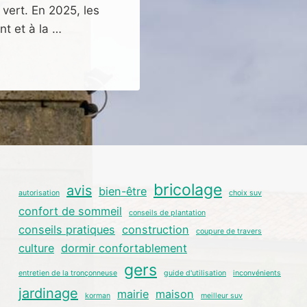
vert. En 2025, les
nt et à la …
bricolage
avis
bien-être
autorisation
choix suv
confort de sommeil
conseils de plantation
conseils pratiques
construction
coupure de travers
culture
dormir confortablement
gers
entretien de la tronçonneuse
guide d'utilisation
inconvénients
jardinage
mairie
maison
korman
meilleur suv