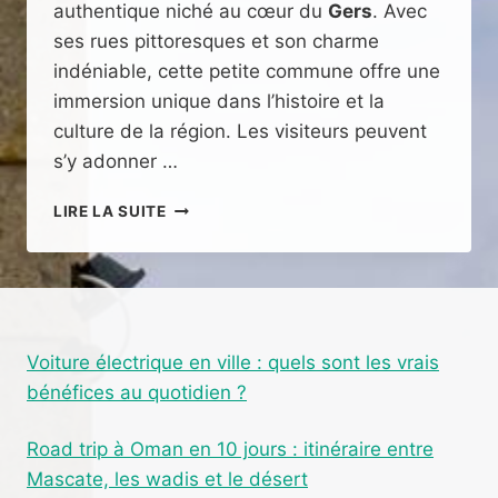
authentique niché au cœur du
Gers
. Avec
ses rues pittoresques et son charme
indéniable, cette petite commune offre une
immersion unique dans l’histoire et la
culture de la région. Les visiteurs peuvent
s’y adonner …
VISITER
LIRE LA SUITE
ROQUEBRUNE
DANS
LE
GERS
:
UN
Voiture électrique en ville : quels sont les vrais
VILLAGE
bénéfices au quotidien ?
AUTHENTIQUE
À
DÉCOUVRIR
Road trip à Oman en 10 jours : itinéraire entre
Mascate, les wadis et le désert