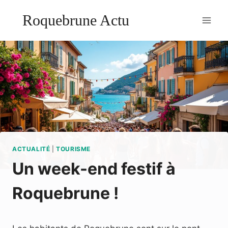
Aller
Roquebrune Actu
au
contenu
ACTUALITÉ
|
TOURISME
Un week-end festif à
Roquebrune !