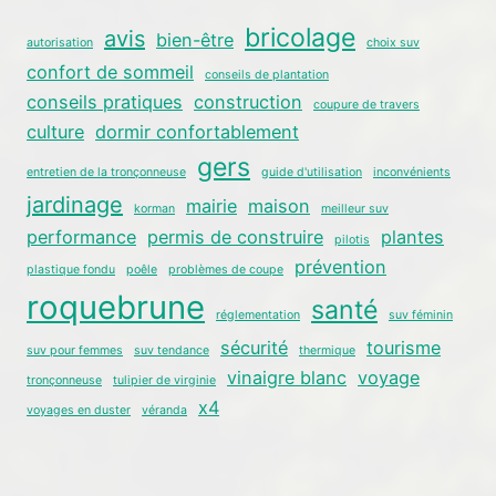
bricolage
avis
bien-être
autorisation
choix suv
confort de sommeil
conseils de plantation
conseils pratiques
construction
coupure de travers
culture
dormir confortablement
gers
entretien de la tronçonneuse
guide d'utilisation
inconvénients
jardinage
mairie
maison
korman
meilleur suv
performance
permis de construire
plantes
pilotis
prévention
plastique fondu
poêle
problèmes de coupe
roquebrune
santé
réglementation
suv féminin
sécurité
tourisme
suv pour femmes
suv tendance
thermique
vinaigre blanc
voyage
tronçonneuse
tulipier de virginie
x4
voyages en duster
véranda