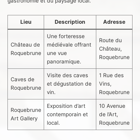
gastronomie et du paysage local.
Lieu
Description
Adresse
Une forteresse
Route du
Château de
médiévale offrant
Château,
Roquebrune
une vue
Roquebrune
panoramique.
Visite des caves
1 Rue des
Caves de
et dégustation de
Vins,
Roquebrune
vin.
Roquebrune
Exposition d’art
10 Avenue
Roquebrune
contemporain et
de l’Art,
Art Gallery
local.
Roquebrune