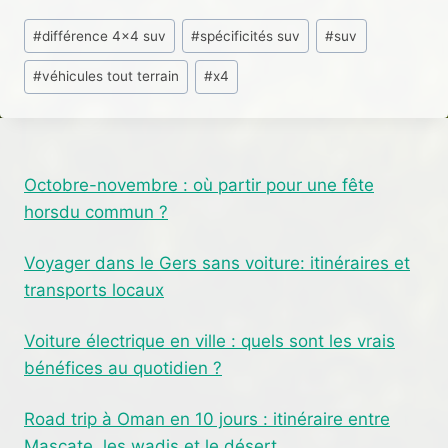
Étiquettes
#
différence 4x4 suv
#
spécificités suv
#
suv
de
#
véhicules tout terrain
#
x4
la
publication :
Octobre-novembre : où partir pour une fête
horsdu commun ?
Voyager dans le Gers sans voiture: itinéraires et
transports locaux
Voiture électrique en ville : quels sont les vrais
bénéfices au quotidien ?
Road trip à Oman en 10 jours : itinéraire entre
Mascate, les wadis et le désert