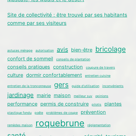
Site de collectivité : être trouvé par ses habitants
comme par ses visiteurs
bricolage
avis
bien-être
astuces ménage
autorisation
confort de sommeil
conseils de plantation
conseils pratiques
construction
coupure de travers
culture
dormir confortablement
entretien cuisine
gers
entretien de la tronçonneuse
guide d'utilisation
inconvénients
jardinage
mairie
maison
meilleur suv
opinions
performance
permis de construire
plantes
pilotis
prévention
plastique fondu
poêle
problèmes de coupe
roquebrune
remèdes maison
réglementation
santé