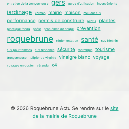
gers
entretien de la tronçonneuse
guide d'utilisation
inconvénients
jardinage
mairie
maison
korman
meilleur suv
performance
permis de construire
plantes
pilotis
prévention
plastique fondu
poêle
problèmes de coupe
roquebrune
santé
réglementation
suv féminin
sécurité
tourisme
suv pour femmes
suv tendance
thermique
vinaigre blanc
voyage
tronçonneuse
tulipier de virginie
x4
voyages en duster
véranda
© 2026 Roquebrune Actu Se rendre sur le
site
de la mairie de Roquebrune