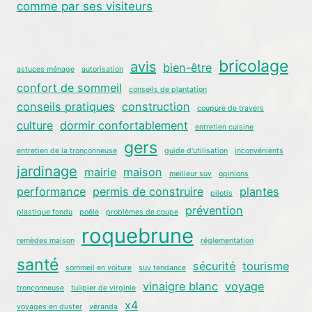
comme par ses visiteurs
bricolage
avis
bien-être
astuces ménage
autorisation
confort de sommeil
conseils de plantation
conseils pratiques
construction
coupure de travers
culture
dormir confortablement
entretien cuisine
gers
entretien de la tronçonneuse
guide d'utilisation
inconvénients
jardinage
mairie
maison
meilleur suv
opinions
performance
permis de construire
plantes
pilotis
prévention
plastique fondu
poêle
problèmes de coupe
roquebrune
remèdes maison
réglementation
santé
sécurité
tourisme
sommeil en voiture
suv tendance
vinaigre blanc
voyage
tronçonneuse
tulipier de virginie
x4
voyages en duster
véranda