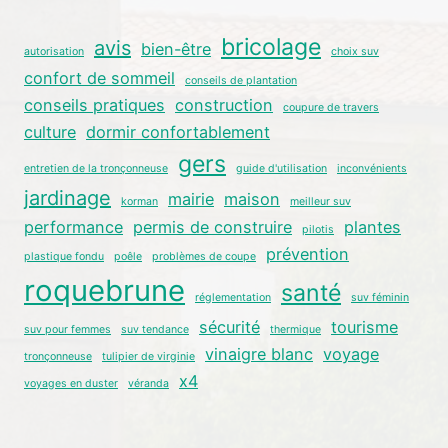
bricolage
avis
bien-être
autorisation
choix suv
confort de sommeil
conseils de plantation
conseils pratiques
construction
coupure de travers
culture
dormir confortablement
gers
entretien de la tronçonneuse
guide d'utilisation
inconvénients
jardinage
mairie
maison
korman
meilleur suv
performance
permis de construire
plantes
pilotis
prévention
plastique fondu
poêle
problèmes de coupe
roquebrune
santé
réglementation
suv féminin
sécurité
tourisme
suv pour femmes
suv tendance
thermique
vinaigre blanc
voyage
tronçonneuse
tulipier de virginie
x4
voyages en duster
véranda