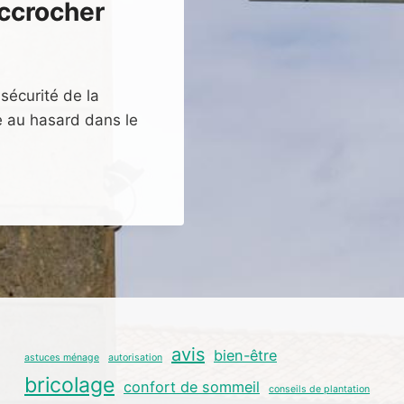
accrocher
 sécurité de la
re au hasard dans le
avis
bien-être
astuces ménage
autorisation
bricolage
confort de sommeil
conseils de plantation