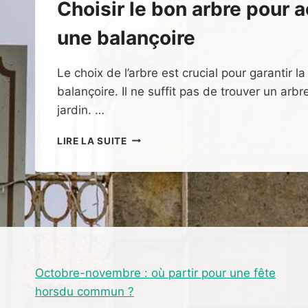
Choisir le bon arbre pour 
une balançoire
Le choix de l’arbre est crucial pour garantir la
balançoire. Il ne suffit pas de trouver un arb
jardin. …
COMMENT
LIRE LA SUITE
ACCROCHER
UNE
BALANÇOIRE
À
UN
ARBRE
EN
TOUTE
SÉCURITÉ
Octobre-novembre : où partir pour une fête
?
horsdu commun ?