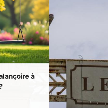
lançoire à
?