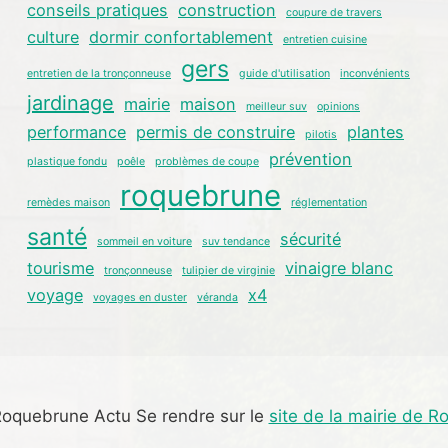
conseils pratiques
construction
coupure de travers
culture
dormir confortablement
entretien cuisine
gers
entretien de la tronçonneuse
guide d'utilisation
inconvénients
jardinage
mairie
maison
meilleur suv
opinions
performance
permis de construire
plantes
pilotis
prévention
plastique fondu
poêle
problèmes de coupe
roquebrune
remèdes maison
réglementation
santé
sécurité
sommeil en voiture
suv tendance
tourisme
vinaigre blanc
tronçonneuse
tulipier de virginie
voyage
x4
voyages en duster
véranda
oquebrune Actu Se rendre sur le
site de la mairie de 