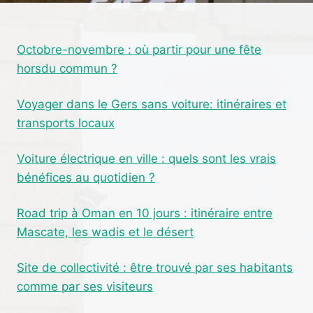
ACTION
10L
:
Octobre-novembre : où partir pour une fête
PERFORMANCE
horsdu commun ?
ET
QUALITÉ
ANALYSÉES
Voyager dans le Gers sans voiture: itinéraires et
transports locaux
Voiture électrique en ville : quels sont les vrais
bénéfices au quotidien ?
Road trip à Oman en 10 jours : itinéraire entre
Mascate, les wadis et le désert
Site de collectivité : être trouvé par ses habitants
comme par ses visiteurs