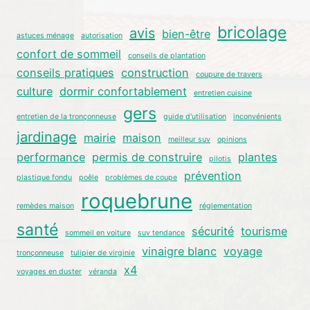
bricolage
avis
bien-être
astuces ménage
autorisation
confort de sommeil
conseils de plantation
conseils pratiques
construction
coupure de travers
culture
dormir confortablement
entretien cuisine
gers
entretien de la tronçonneuse
guide d'utilisation
inconvénients
jardinage
mairie
maison
meilleur suv
opinions
performance
permis de construire
plantes
pilotis
prévention
plastique fondu
poêle
problèmes de coupe
roquebrune
remèdes maison
réglementation
santé
sécurité
tourisme
sommeil en voiture
suv tendance
vinaigre blanc
voyage
tronçonneuse
tulipier de virginie
x4
voyages en duster
véranda