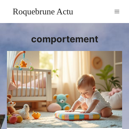
Aller
Roquebrune Actu
au
contenu
comportement