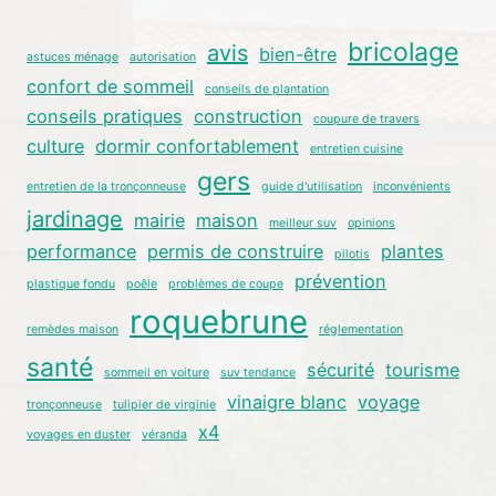
bricolage
avis
bien-être
astuces ménage
autorisation
confort de sommeil
conseils de plantation
conseils pratiques
construction
coupure de travers
culture
dormir confortablement
entretien cuisine
gers
entretien de la tronçonneuse
guide d'utilisation
inconvénients
jardinage
mairie
maison
meilleur suv
opinions
performance
permis de construire
plantes
pilotis
prévention
plastique fondu
poêle
problèmes de coupe
roquebrune
remèdes maison
réglementation
santé
sécurité
tourisme
sommeil en voiture
suv tendance
vinaigre blanc
voyage
tronçonneuse
tulipier de virginie
x4
voyages en duster
véranda