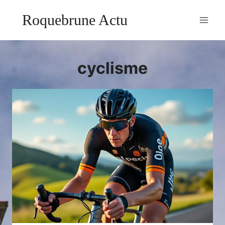
Aller
Roquebrune Actu
au
contenu
cyclisme