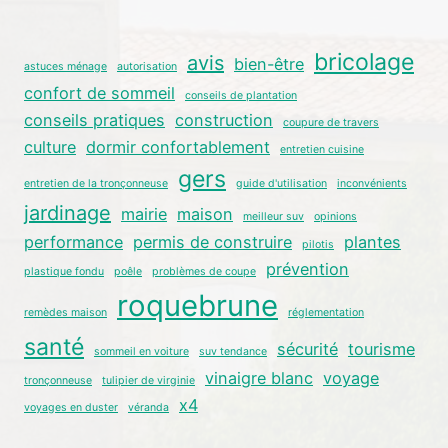
bricolage
avis
bien-être
astuces ménage
autorisation
confort de sommeil
conseils de plantation
conseils pratiques
construction
coupure de travers
culture
dormir confortablement
entretien cuisine
gers
entretien de la tronçonneuse
guide d'utilisation
inconvénients
jardinage
mairie
maison
meilleur suv
opinions
performance
permis de construire
plantes
pilotis
prévention
plastique fondu
poêle
problèmes de coupe
roquebrune
remèdes maison
réglementation
santé
sécurité
tourisme
sommeil en voiture
suv tendance
vinaigre blanc
voyage
tronçonneuse
tulipier de virginie
x4
voyages en duster
véranda