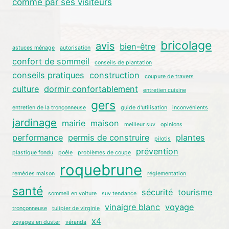
comme par ses visiteurs
bricolage
avis
bien-être
astuces ménage
autorisation
confort de sommeil
conseils de plantation
conseils pratiques
construction
coupure de travers
culture
dormir confortablement
entretien cuisine
gers
entretien de la tronçonneuse
guide d'utilisation
inconvénients
jardinage
mairie
maison
meilleur suv
opinions
performance
permis de construire
plantes
pilotis
prévention
plastique fondu
poêle
problèmes de coupe
roquebrune
remèdes maison
réglementation
santé
sécurité
tourisme
sommeil en voiture
suv tendance
vinaigre blanc
voyage
tronçonneuse
tulipier de virginie
x4
voyages en duster
véranda