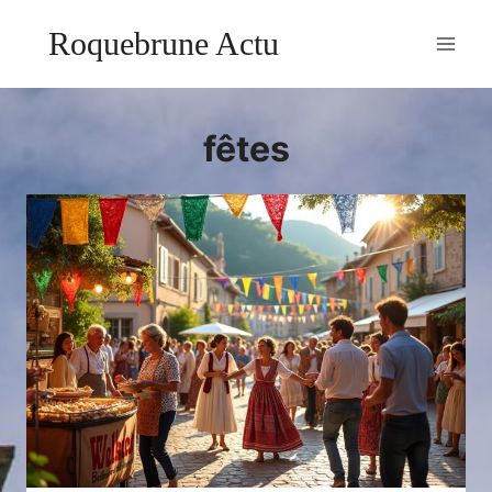
Aller
Roquebrune Actu
au
contenu
fêtes