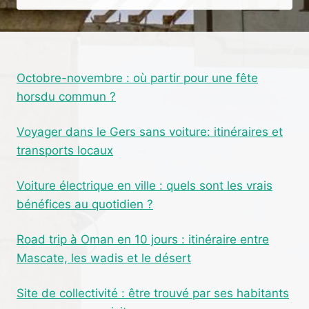
FÊTES
DE
ROQUEBRUNE
:
UN
Octobre-novembre : où partir pour une fête
ÉVÉNEMENT
horsdu commun ?
INCONTOURNABLE
Voyager dans le Gers sans voiture: itinéraires et
transports locaux
Voiture électrique en ville : quels sont les vrais
bénéfices au quotidien ?
Road trip à Oman en 10 jours : itinéraire entre
Mascate, les wadis et le désert
Site de collectivité : être trouvé par ses habitants