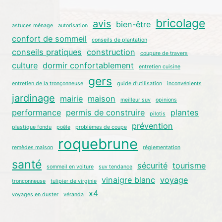
bricolage
avis
bien-être
astuces ménage
autorisation
confort de sommeil
conseils de plantation
conseils pratiques
construction
coupure de travers
culture
dormir confortablement
entretien cuisine
gers
entretien de la tronçonneuse
guide d'utilisation
inconvénients
jardinage
mairie
maison
meilleur suv
opinions
performance
permis de construire
plantes
pilotis
prévention
plastique fondu
poêle
problèmes de coupe
roquebrune
remèdes maison
réglementation
santé
sécurité
tourisme
sommeil en voiture
suv tendance
vinaigre blanc
voyage
tronçonneuse
tulipier de virginie
x4
voyages en duster
véranda