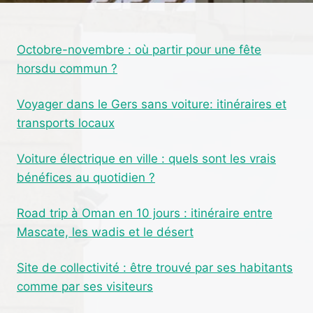
FIABLES
À
CONSIDÉRER
Octobre-novembre : où partir pour une fête
POUR
horsdu commun ?
VOS
AVENTURES
TOUT-
Voyager dans le Gers sans voiture: itinéraires et
TERRAIN
transports locaux
Voiture électrique en ville : quels sont les vrais
bénéfices au quotidien ?
Road trip à Oman en 10 jours : itinéraire entre
Mascate, les wadis et le désert
Site de collectivité : être trouvé par ses habitants
comme par ses visiteurs