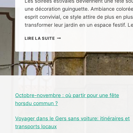
Les soirées estivales deviennent une fête sou
une décoration guinguette. Ambiance colorée
esprit convivial, ce style attire de plus en pl
transformer leur jardin en un espace festif. 
COMMENT
LIRE LA SUITE
FABRIQUER
UNE
DÉCORATION
GUINGUETTE
POUR
VOS
SOIRÉES
ESTIVALES
?
Octobre-novembre : où partir pour une fête
horsdu commun ?
Voyager dans le Gers sans voiture: itinéraires et
transports locaux