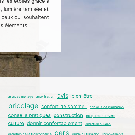
s les étoiles grâce à
, lumière tamisée et
us ceux qui souhaitent
Les éléments …
avis
bien-être
astuces ménage
autorisation
bricolage
confort de sommeil
conseils de plantation
conseils pratiques
construction
coupure de travers
culture
dormir confortablement
entretien cuisine
gers
entretien de la tronçonneuse
guide d'utilisation
inconvénients