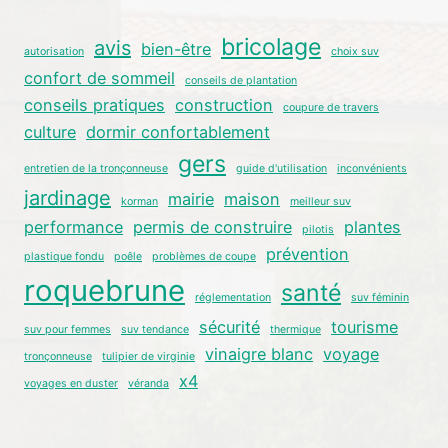
bricolage
avis
bien-être
autorisation
choix suv
confort de sommeil
conseils de plantation
conseils pratiques
construction
coupure de travers
culture
dormir confortablement
gers
entretien de la tronçonneuse
guide d'utilisation
inconvénients
jardinage
mairie
maison
korman
meilleur suv
performance
permis de construire
plantes
pilotis
prévention
plastique fondu
poêle
problèmes de coupe
roquebrune
santé
réglementation
suv féminin
sécurité
tourisme
suv pour femmes
suv tendance
thermique
vinaigre blanc
voyage
tronçonneuse
tulipier de virginie
x4
voyages en duster
véranda