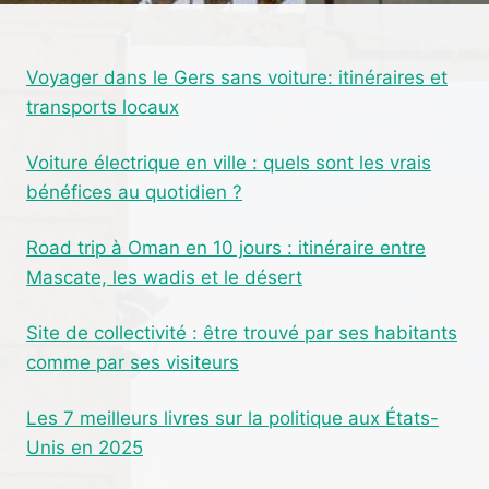
VIRGINIE
:
CE
Voyager dans le Gers sans voiture: itinéraires et
QU’IL
transports locaux
FAUT
SAVOIR
AVANT
Voiture électrique en ville : quels sont les vrais
DE
bénéfices au quotidien ?
PLANTER
Road trip à Oman en 10 jours : itinéraire entre
Mascate, les wadis et le désert
Site de collectivité : être trouvé par ses habitants
comme par ses visiteurs
Les 7 meilleurs livres sur la politique aux États-
Unis en 2025