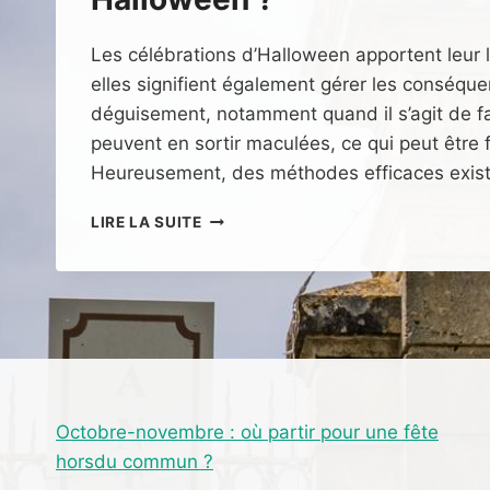
Les célébrations d’Halloween apportent leur l
elles signifient également gérer les conséqu
déguisement, notamment quand il s’agit de f
peuvent en sortir maculées, ce qui peut être f
Heureusement, des méthodes efficaces exis
COMMENT
LIRE LA SUITE
ENLEVER
EFFICACEMENT
DU
FAUX
SANG
SUR
LES
MAINS
APRÈS
Octobre-novembre : où partir pour une fête
HALLOWEEN
horsdu commun ?
?