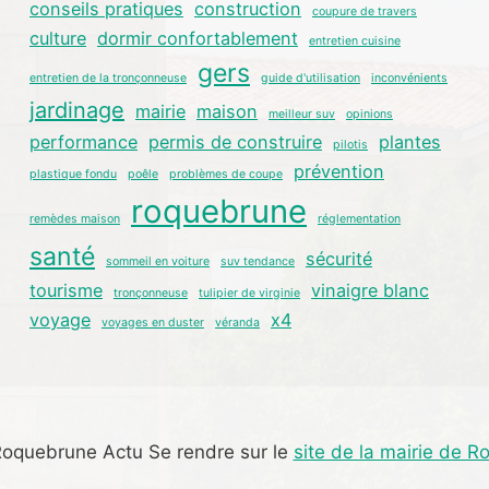
conseils pratiques
construction
coupure de travers
culture
dormir confortablement
entretien cuisine
gers
entretien de la tronçonneuse
guide d'utilisation
inconvénients
jardinage
mairie
maison
meilleur suv
opinions
performance
permis de construire
plantes
pilotis
prévention
plastique fondu
poêle
problèmes de coupe
roquebrune
remèdes maison
réglementation
santé
sécurité
sommeil en voiture
suv tendance
tourisme
vinaigre blanc
tronçonneuse
tulipier de virginie
voyage
x4
voyages en duster
véranda
oquebrune Actu Se rendre sur le
site de la mairie de 