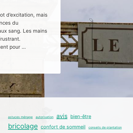
ot d’excitation, mais
ences du
aux sang. Les mains
rustrant.
tent pour …
avis
bien-être
astuces ménage
autorisation
bricolage
confort de sommeil
conseils de plantation