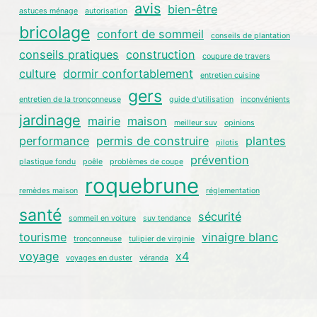
avis
bien-être
astuces ménage
autorisation
bricolage
confort de sommeil
conseils de plantation
conseils pratiques
construction
coupure de travers
culture
dormir confortablement
entretien cuisine
gers
entretien de la tronçonneuse
guide d'utilisation
inconvénients
jardinage
mairie
maison
meilleur suv
opinions
performance
permis de construire
plantes
pilotis
prévention
plastique fondu
poêle
problèmes de coupe
roquebrune
remèdes maison
réglementation
santé
sécurité
sommeil en voiture
suv tendance
tourisme
vinaigre blanc
tronçonneuse
tulipier de virginie
voyage
x4
voyages en duster
véranda