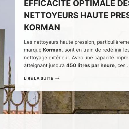
EFFICACITÉ OPTIMALE DE
NETTOYEURS HAUTE PRE
KORMAN
Les nettoyeurs haute pression, particulièrem
marque
Korman
, sont en train de redéfinir l
nettoyage extérieur. Avec une capacité impr
atteignant jusqu’à
450 litres par heure
, ces 
AVIS
LIRE LA SUITE
SUR
LE
NETTOYEUR
HAUTE
PRESSION
THERMIQUE
KORMAN
: