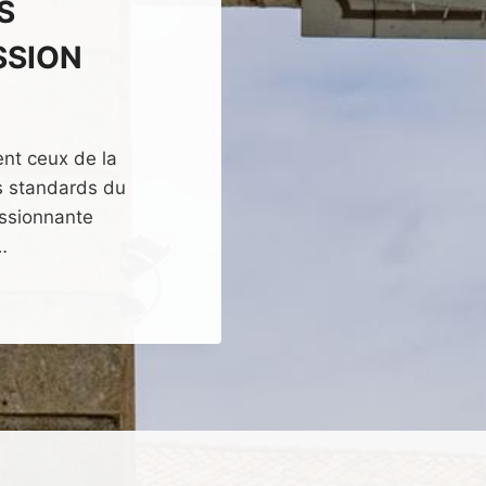
S
SSION
ent ceux de la
es standards du
essionnante
…