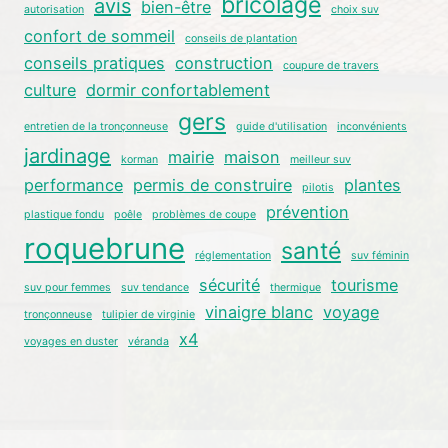
bricolage
avis
bien-être
autorisation
choix suv
confort de sommeil
conseils de plantation
conseils pratiques
construction
coupure de travers
culture
dormir confortablement
gers
entretien de la tronçonneuse
guide d'utilisation
inconvénients
jardinage
mairie
maison
korman
meilleur suv
performance
permis de construire
plantes
pilotis
prévention
plastique fondu
poêle
problèmes de coupe
roquebrune
santé
réglementation
suv féminin
sécurité
tourisme
suv pour femmes
suv tendance
thermique
vinaigre blanc
voyage
tronçonneuse
tulipier de virginie
x4
voyages en duster
véranda