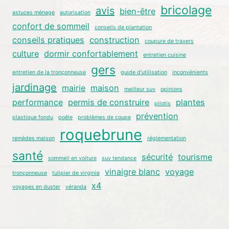
bricolage
avis
bien-être
astuces ménage
autorisation
confort de sommeil
conseils de plantation
conseils pratiques
construction
coupure de travers
culture
dormir confortablement
entretien cuisine
gers
entretien de la tronçonneuse
guide d'utilisation
inconvénients
jardinage
mairie
maison
meilleur suv
opinions
performance
permis de construire
plantes
pilotis
prévention
plastique fondu
poêle
problèmes de coupe
roquebrune
remèdes maison
réglementation
santé
sécurité
tourisme
sommeil en voiture
suv tendance
vinaigre blanc
voyage
tronçonneuse
tulipier de virginie
x4
voyages en duster
véranda