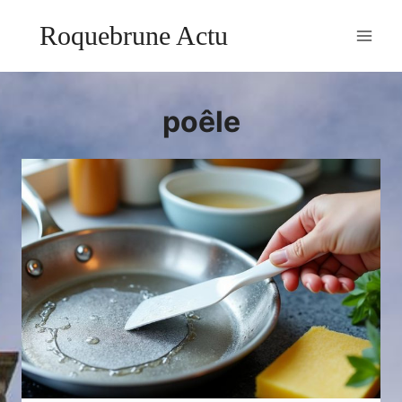
Aller
Roquebrune Actu
au
contenu
poêle