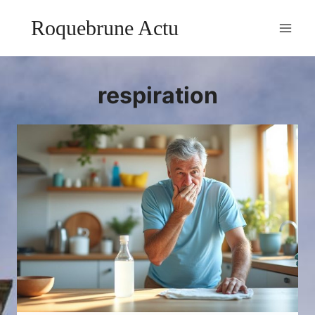
Aller
Roquebrune Actu
au
contenu
respiration