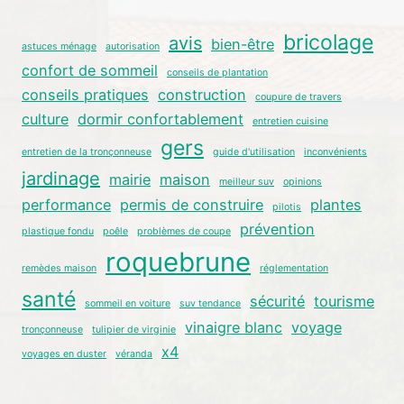
bricolage
avis
bien-être
astuces ménage
autorisation
confort de sommeil
conseils de plantation
conseils pratiques
construction
coupure de travers
culture
dormir confortablement
entretien cuisine
gers
entretien de la tronçonneuse
guide d'utilisation
inconvénients
jardinage
mairie
maison
meilleur suv
opinions
performance
permis de construire
plantes
pilotis
prévention
plastique fondu
poêle
problèmes de coupe
roquebrune
remèdes maison
réglementation
santé
sécurité
tourisme
sommeil en voiture
suv tendance
vinaigre blanc
voyage
tronçonneuse
tulipier de virginie
x4
voyages en duster
véranda