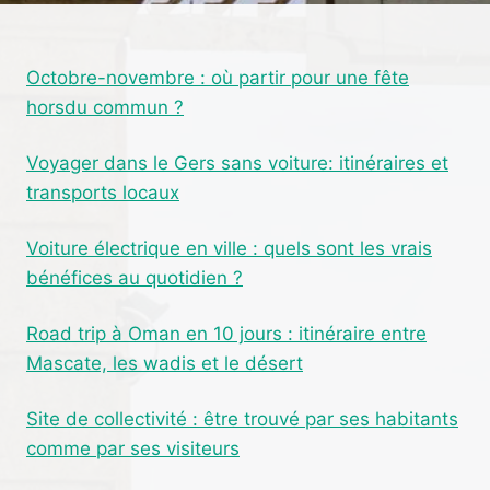
:
DES
RISQUES
Octobre-novembre : où partir pour une fête
POUR
horsdu commun ?
LA
SANTÉ
À
Voyager dans le Gers sans voiture: itinéraires et
CONNAÎTRE
transports locaux
Voiture électrique en ville : quels sont les vrais
bénéfices au quotidien ?
Road trip à Oman en 10 jours : itinéraire entre
Mascate, les wadis et le désert
Site de collectivité : être trouvé par ses habitants
comme par ses visiteurs