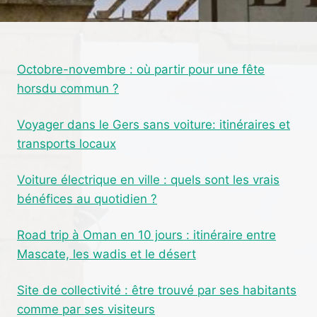
YEUX
:
QUELS
RISQUES
Octobre-novembre : où partir pour une fête
POUR
horsdu commun ?
LA
SANTÉ
?
Voyager dans le Gers sans voiture: itinéraires et
transports locaux
Voiture électrique en ville : quels sont les vrais
bénéfices au quotidien ?
Road trip à Oman en 10 jours : itinéraire entre
Mascate, les wadis et le désert
Site de collectivité : être trouvé par ses habitants
comme par ses visiteurs