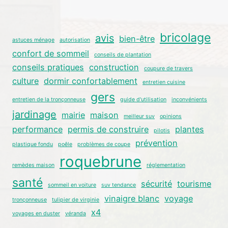
bricolage
avis
bien-être
astuces ménage
autorisation
confort de sommeil
conseils de plantation
conseils pratiques
construction
coupure de travers
culture
dormir confortablement
entretien cuisine
gers
entretien de la tronçonneuse
guide d'utilisation
inconvénients
jardinage
mairie
maison
meilleur suv
opinions
performance
permis de construire
plantes
pilotis
prévention
plastique fondu
poêle
problèmes de coupe
roquebrune
remèdes maison
réglementation
santé
sécurité
tourisme
sommeil en voiture
suv tendance
vinaigre blanc
voyage
tronçonneuse
tulipier de virginie
x4
voyages en duster
véranda