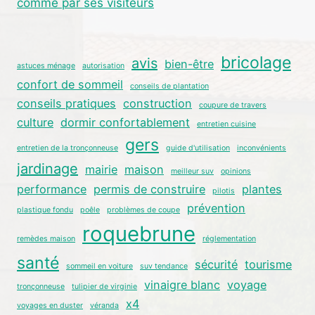
comme par ses visiteurs
bricolage
avis
bien-être
astuces ménage
autorisation
confort de sommeil
conseils de plantation
conseils pratiques
construction
coupure de travers
culture
dormir confortablement
entretien cuisine
gers
entretien de la tronçonneuse
guide d'utilisation
inconvénients
jardinage
mairie
maison
meilleur suv
opinions
performance
permis de construire
plantes
pilotis
prévention
plastique fondu
poêle
problèmes de coupe
roquebrune
remèdes maison
réglementation
santé
sécurité
tourisme
sommeil en voiture
suv tendance
vinaigre blanc
voyage
tronçonneuse
tulipier de virginie
x4
voyages en duster
véranda