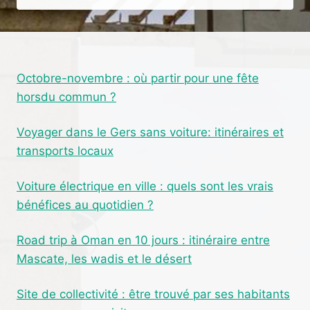
TRICYCLETTE’,
UN
SPECTACLE
MUSICAL
ENCHANTEUR
Octobre-novembre : où partir pour une fête
AU
horsdu commun ?
DOMAINE
LE
BROCA
Voyager dans le Gers sans voiture: itinéraires et
transports locaux
Voiture électrique en ville : quels sont les vrais
bénéfices au quotidien ?
Road trip à Oman en 10 jours : itinéraire entre
Mascate, les wadis et le désert
Site de collectivité : être trouvé par ses habitants