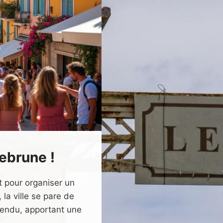
ebrune !
t pour organiser un
a ville se pare de
ttendu, apportant une
f …