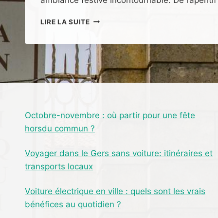
UN
LIRE LA SUITE
WEEK-
END
FESTIF
À
ROQUEBRUNE
!
Octobre-novembre : où partir pour une fête
horsdu commun ?
Voyager dans le Gers sans voiture: itinéraires et
transports locaux
Voiture électrique en ville : quels sont les vrais
bénéfices au quotidien ?