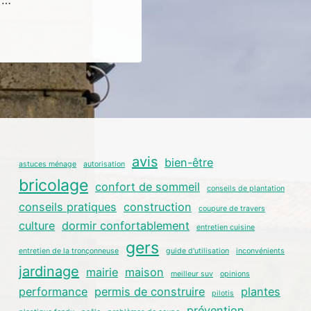
avis
bien-être
astuces ménage
autorisation
bricolage
confort de sommeil
conseils de plantation
conseils pratiques
construction
coupure de travers
culture
dormir confortablement
entretien cuisine
gers
entretien de la tronçonneuse
guide d'utilisation
inconvénients
jardinage
mairie
maison
meilleur suv
opinions
performance
permis de construire
plantes
pilotis
prévention