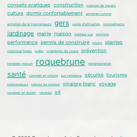
conseils pratiques
construction
coupure de travers
culture
dormir confortablement
entretien cuisine
gers
entretien de la tronçonneuse
guide d'utilisation
inconvénients
jardinage
mairie
maison
meilleur suv
opinions
performance
permis de construire
plantes
pilotis
prévention
plastique fondu
poêle
problèmes de coupe
roquebrune
remèdes maison
réglementation
santé
sécurité
tourisme
sommeil en voiture
suv tendance
vinaigre blanc
voyage
tronçonneuse
tulipier de virginie
x4
voyages en duster
véranda